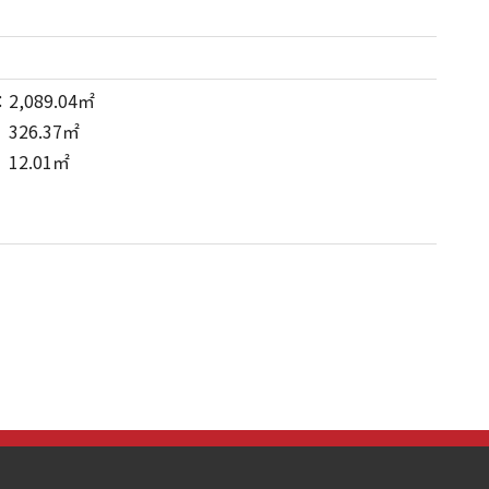
089.04㎡
26.37㎡
2.01㎡