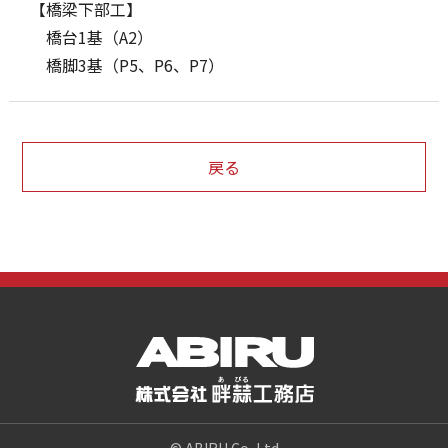
【橋梁下部工】
橋台1基（A2）
橋脚3基（P5、P6、P7）
戻る
© ABIRU Co, Ltd